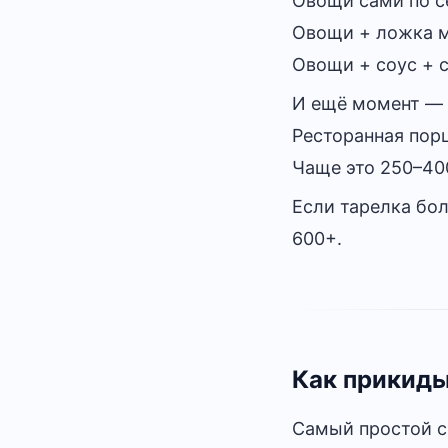
Овощи сами по с
Овощи + ложка м
Овощи + соус + 
И ещё момент —
Ресторанная порц
Чаще это 250–400
Если тарелка бол
600+.
Как прикиды
Самый простой с