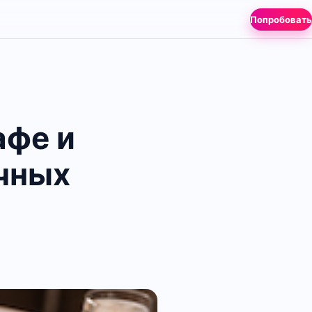
Попробовать
афе и
очных