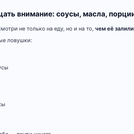
щать внимание: соусы, масла, порци
мотри не только на еду, но и на то,
чем её залили
ые ловушки:
усы
сы