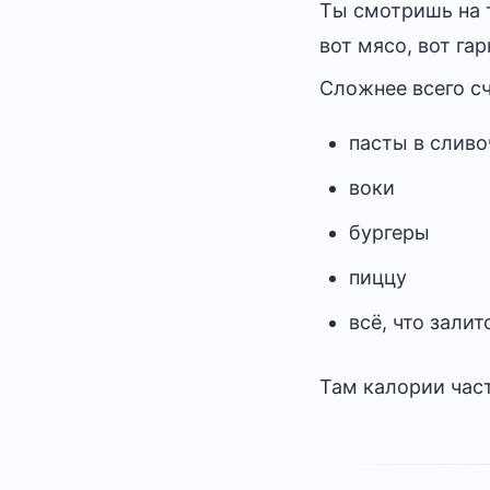
Ты смотришь на 
вот мясо, вот га
Сложнее всего сч
пасты в сливо
воки
бургеры
пиццу
всё, что зали
Там калории част