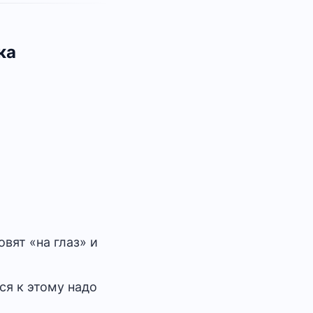
ка
вят «на глаз» и
ься к этому надо