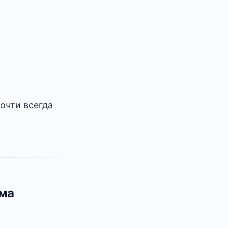
почти всегда
зма