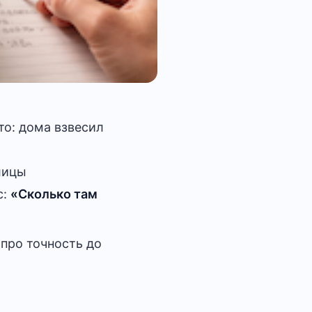
то: дома взвесил
лицы
с:
«Сколько там
 про точность до