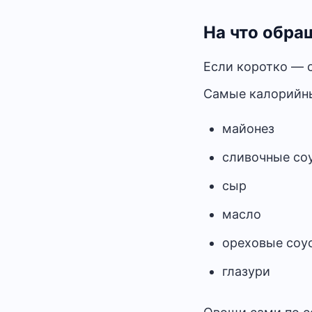
На что обра
Если коротко — с
Самые калорийн
майонез
сливочные со
сыр
масло
ореховые соу
глазури