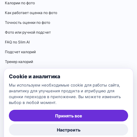
Калории по фото
Как работает оценка по фото
Точность оценки по фото
Фото или ручной подсчет
FAQ по Slim AI
Подсчет калорий
Трекер калорий
Калькуляторы
Cookie и аналитика
Калькулятор нормы калорий
Мы используем необходимые cookie для работы сайта,
аналитику для улучшения продукта и атрибуцию для
Калькулятор ИМТ
оценки переходов в приложение. Вы можете изменить
выбор в любой момент.
Калькулятор идеального веса
Калькулятор BMR
Принять все
Калькулятор TDEE
Настроить
Каталог