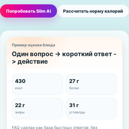
Попробовать Slim AI
Рассчитать норму калорий
Пример оценки блюда
Один вопрос -> короткий ответ -
> действие
430
27 г
ккал
белки
22 г
31 г
жиры
углеводы
FAQ сделан как база быстрых ответов: без