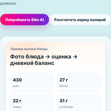
дневник.
Попробовать Slim AI
Рассчитать норму калорий
Пример оценки блюда
Фото блюда -> оценка ->
дневной баланс
430
27 г
ккал
белки
22 г
31 г
жиры
углеводы