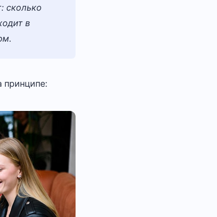
: сколько
ходит в
рм.
а принципе: