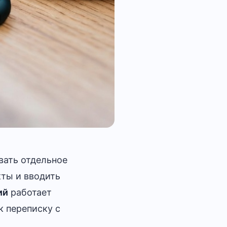
вать отдельное
кты и вводить
ий
работает
к переписку с