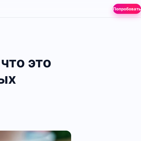
Попробовать
что это
ных