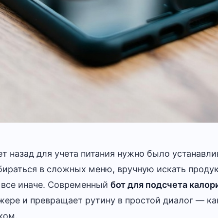
т назад для учета питания нужно было устанавли
бираться в сложных меню, вручную искать проду
 все иначе. Современный
бот для подсчета калор
жере и превращает рутину в простой диалог — ка
ком.