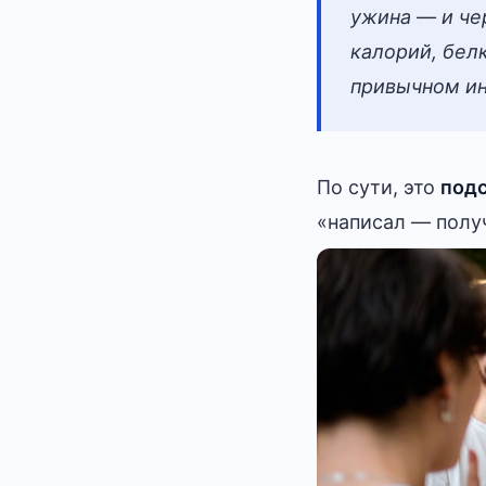
ужина — и че
калорий, бел
привычном ин
По сути, это
подс
«написал — получ