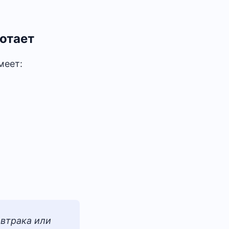
ботает
меет:
автрака или