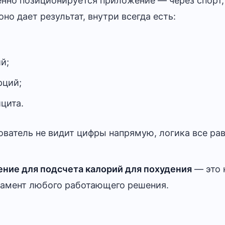
енно позиционируется приложение — через спорт,
оно дает результат, внутри всегда есть:
й;
рций;
цита.
ватель не видит цифры напрямую, логика все рав
ние для подсчета калорий для похудения
— это 
ндамент любого работающего решения.