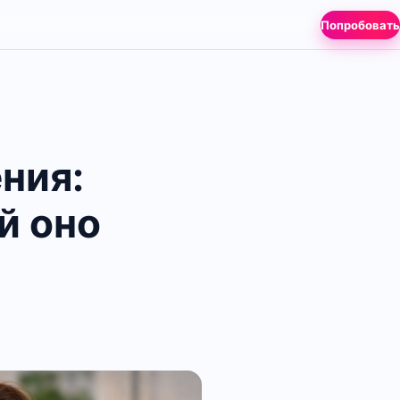
Попробовать
ния:
й оно