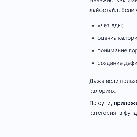
Неважно, как им
лайфстайл. Если 
учет еды;
оценка калори
понимание по
создание дефи
Даже если пользо
калориях.
По сути,
приложе
категория, а фу