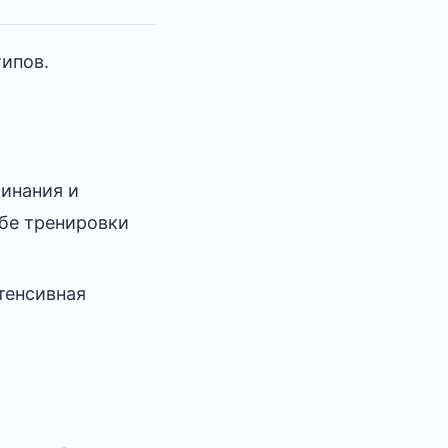
ипов.
инания и
ебе тренировки
тенсивная