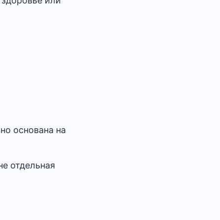
 здоровье или
но основана на
не отдельная