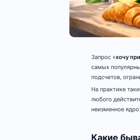
Запрос «
хочу пр
самых популярных
подсчетов, огран
На практике таки
любого действи
неизменное ядро
Какие быв