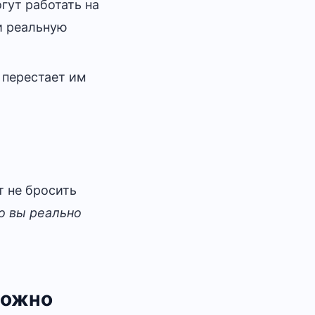
гут работать на
и реальную
 перестает им
т не бросить
о вы реально
ложно