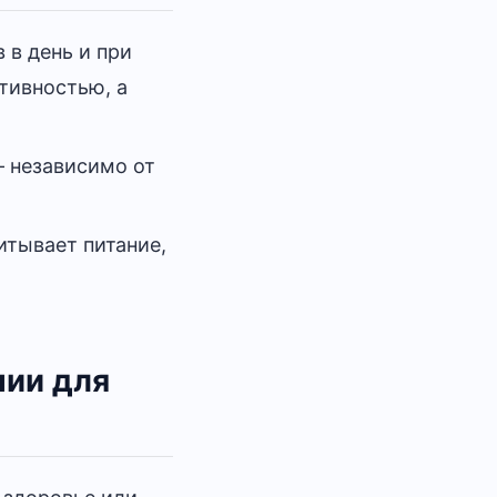
 в день и при
ктивностью, а
— независимо от
читывает питание,
нии для