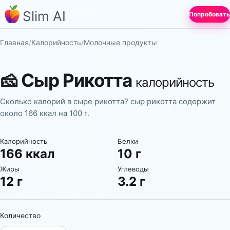
Slim AI
Попробовать
Главная
/
Калорийность
/
Молочные продукты
🧀
Сыр Рикотта
калорийность
Сколько калорий в сыре рикотта? сыр рикотта содержит
около 166 ккал на 100 г.
Калорийность
Белки
166 ккал
10 г
Жиры
Углеводы
12 г
3.2 г
Количество