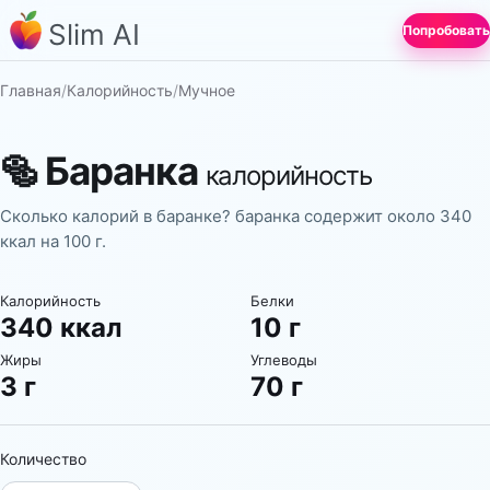
Slim AI
Попробовать
Главная
/
Калорийность
/
Мучное
🥯
Баранка
калорийность
Сколько калорий в баранке? баранка содержит около 340
ккал на 100 г.
Калорийность
Белки
340 ккал
10 г
Жиры
Углеводы
3 г
70 г
Количество