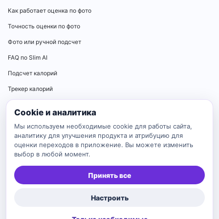
Как работает оценка по фото
Точность оценки по фото
Фото или ручной подсчет
FAQ по Slim AI
Подсчет калорий
Трекер калорий
Калькуляторы
Cookie и аналитика
Калькулятор нормы калорий
Мы используем необходимые cookie для работы сайта,
аналитику для улучшения продукта и атрибуцию для
Калькулятор ИМТ
оценки переходов в приложение. Вы можете изменить
выбор в любой момент.
Калькулятор идеального веса
Калькулятор BMR
Принять все
Калькулятор TDEE
Настроить
Каталог