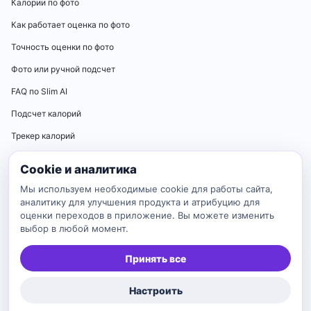
Калории по фото
Как работает оценка по фото
Точность оценки по фото
Фото или ручной подсчет
FAQ по Slim AI
Подсчет калорий
Трекер калорий
Калькуляторы
Cookie и аналитика
Калькулятор нормы калорий
Мы используем необходимые cookie для работы сайта,
аналитику для улучшения продукта и атрибуцию для
Калькулятор ИМТ
оценки переходов в приложение. Вы можете изменить
выбор в любой момент.
Калькулятор идеального веса
Калькулятор BMR
Принять все
Калькулятор TDEE
Настроить
Каталог