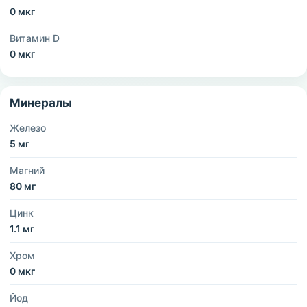
0 мкг
Витамин D
0 мкг
Минералы
Железо
5 мг
Магний
80 мг
Цинк
1.1 мг
Хром
0 мкг
Йод