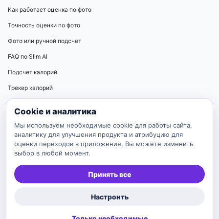
Как работает оценка по фото
Точность оценки по фото
Фото или ручной подсчет
FAQ по Slim AI
Подсчет калорий
Трекер калорий
Калькуляторы
Cookie и аналитика
Калькулятор нормы калорий
Мы используем необходимые cookie для работы сайта,
аналитику для улучшения продукта и атрибуцию для
Калькулятор ИМТ
оценки переходов в приложение. Вы можете изменить
выбор в любой момент.
Калькулятор идеального веса
Калькулятор BMR
Принять все
Калькулятор TDEE
Настроить
Каталог
Только необходимые