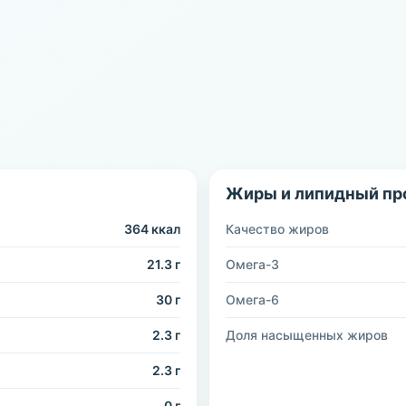
Жиры и липидный пр
364 ккал
Качество жиров
21.3 г
Омега-3
30 г
Омега-6
2.3 г
Доля насыщенных жиров
2.3 г
0 г