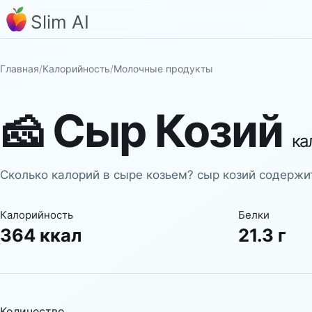
Slim AI
Главная
/
Калорийность
/
Молочные продукты
🧀
Сыр Козий
ка
Сколько калорий в сыре козьем? сыр козий содержит
Калорийность
Белки
364 ккал
21.3 г
Количество