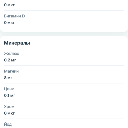
0 мкг
Витамин D
0 мкг
Минералы
Железо
0.2 мг
Магний
8 мг
Цинк
0.1 мг
Хром
0 мкг
Йод