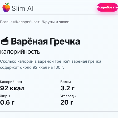
Slim AI
Попробовать
Главная
/
Калорийность
/
Крупы и злаки
🥣
Варёная Гречка
калорийность
Сколько калорий в варёной гречке? варёная гречка
содержит около 92 ккал на 100 г.
Калорийность
Белки
92 ккал
3.2 г
Жиры
Углеводы
0.6 г
20 г