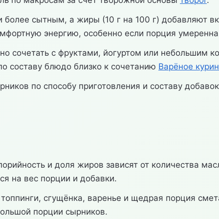
иль по макросам за счёт творожной основы
творог
.
и более сытным, а жиры (10 г на 100 г) добавляют 
комфортную энергию, особенно если порция умеренна
о сочетать с фруктами, йогуртом или небольшим ко
 по составу блюдо близко к сочетанию
Варёное курин
рников по способу приготовления и составу добаво
орийность и доля жиров зависят от количества масл
я на вес порции и добавки.
топпинги, сгущёнка, варенье и щедрая порция смет
большой порции сырников.