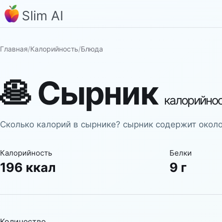
Slim AI
Главная
/
Калорийность
/
Блюда
🥞
Сырник
калорийно
Сколько калорий в сырнике? сырник содержит около 
Калорийность
Белки
196 ккал
9 г
Количество