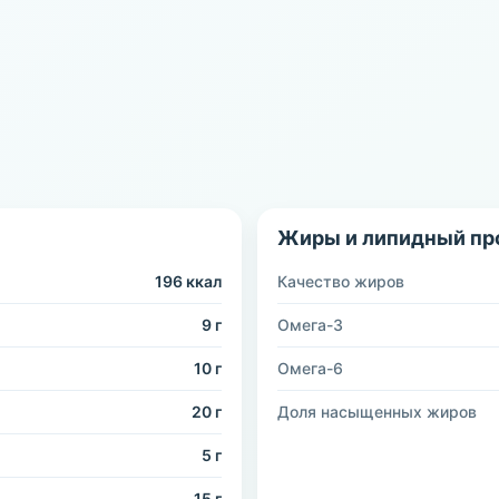
Жиры и липидный пр
196 ккал
Качество жиров
9 г
Омега-3
10 г
Омега-6
20 г
Доля насыщенных жиров
5 г
15 г