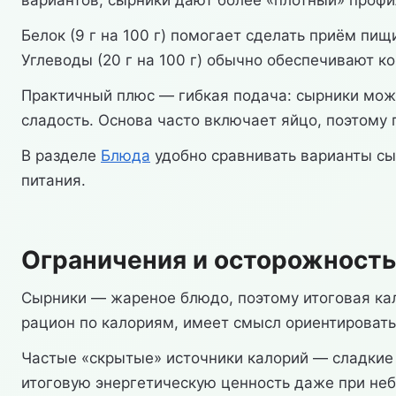
вариантов, сырники дают более «плотный» проф
Белок (9 г на 100 г) помогает сделать приём пищ
Углеводы (20 г на 100 г) обычно обеспечивают 
Практичный плюс — гибкая подача: сырники можн
сладость. Основа часто включает яйцо, поэтому
В разделе
Блюда
удобно сравнивать варианты сы
питания.
Ограничения и осторожность
Сырники — жареное блюдо, поэтому итоговая кал
рацион по калориям, имеет смысл ориентироватьс
Частые «скрытые» источники калорий — сладкие 
итоговую энергетическую ценность даже при не