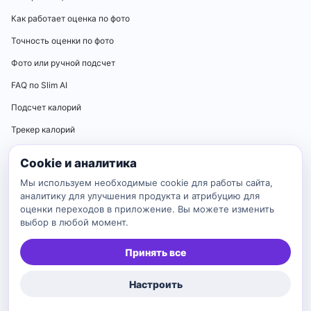
Как работает оценка по фото
Точность оценки по фото
Фото или ручной подсчет
FAQ по Slim AI
Подсчет калорий
Трекер калорий
Калькуляторы
Cookie и аналитика
Калькулятор нормы калорий
Мы используем необходимые cookie для работы сайта,
аналитику для улучшения продукта и атрибуцию для
Калькулятор ИМТ
оценки переходов в приложение. Вы можете изменить
выбор в любой момент.
Калькулятор идеального веса
Калькулятор BMR
Принять все
Калькулятор TDEE
Настроить
Каталог