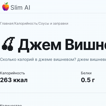
Slim AI
Главная
/
Калорийность
/
Соусы и заправки
🍒
Джем Вишн
Сколько калорий в джеме вишневом? джем вишневый
Калорийность
Белки
263 ккал
0.5 г
Количество