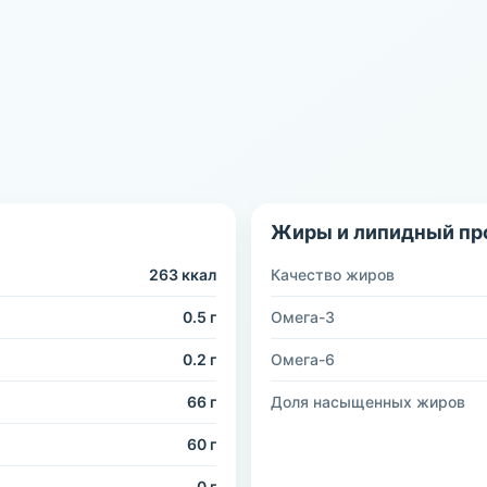
Жиры и липидный пр
263 ккал
Качество жиров
0.5 г
Омега-3
0.2 г
Омега-6
66 г
Доля насыщенных жиров
60 г
0 г