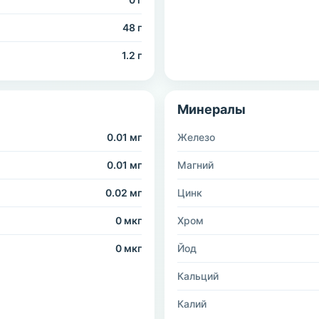
48 г
1.2 г
Минералы
0.01 мг
Железо
0.01 мг
Магний
0.02 мг
Цинк
0 мкг
Хром
0 мкг
Йод
Кальций
Калий