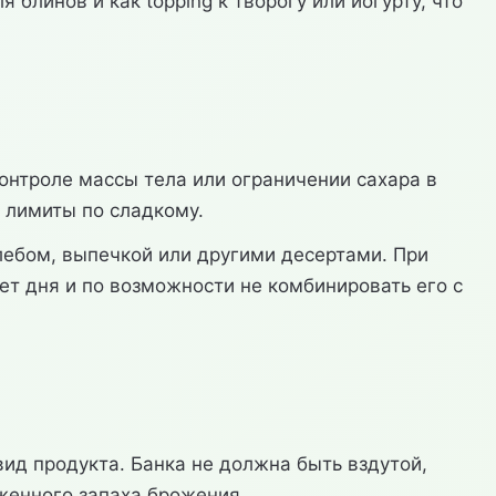
блинов и как topping к творогу или йогурту, что
онтроле массы тела или ограничении сахара в
 лимиты по сладкому.
лебом, выпечкой или другими десертами. При
т дня и по возможности не комбинировать его с
ид продукта. Банка не должна быть вздутой,
женного запаха брожения.