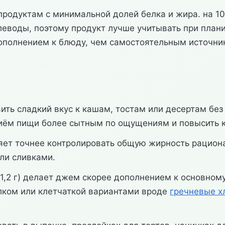
уктам с минимальной долей белка и жира. на 100 г: 
леводы, поэтому продукт лучше учитывать при план
ополнением к блюду, чем самостоятельным источни
ь сладкий вкус к кашам, тостам или десертам без 
приём пищи более сытным по ощущениям и повысить к
оляет точнее контролировать общую жирность рацион
ли сливками.
 (1,2 г) делает джем скорее дополнением к основно
елком или клетчаткой вариантами вроде
гречневые х