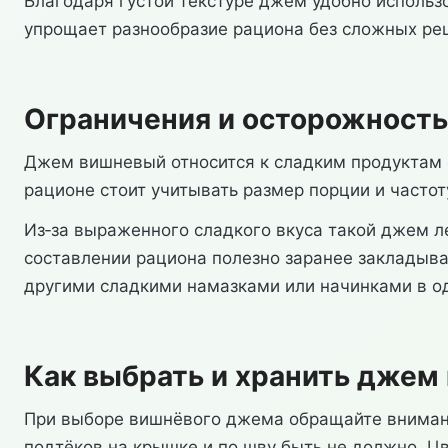
Благодаря густой текстуре джем удобно использов
упрощает разнообразие рациона без сложных ре
Ограничения и осторожность
Джем вишневый относится к сладким продуктам с
рационе стоит учитывать размер порции и часто
Из‑за выраженного сладкого вкуса такой джем л
составлении рациона полезно заранее закладыва
другими сладкими намазками или начинками в о
Как выбрать и хранить джем
При выборе вишнёвого джема обращайте внимание
подтёков на крышке и по шву быть не должно. Ц