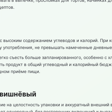
ать в выпечке, прослойках для тортов, начинках для 
цептов.
 высоким содержанием углеводов и калорий. При к
ту употребления, не превышать намеченные дневные
егко съесть больше запланированного, особенно с х
ть продукт в общий углеводный и калорийный бюдже
дном приёме пищи.
 вишнёвый
 на целостность упаковки и аккуратный внешний в
вет однородный, без посторонних включений и выра