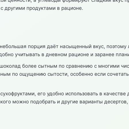
ой ценности, а углеводы формируют сладкий вкус п
 с другими продуктами в рационе.
небольшая порция даёт насыщенный вкус, поэтому 
о удобно учитывать в дневном рационе и заранее пла
ый шоколад более сытным по сравнению с многими чис
льным по ощущению сытости, особенно если сочетат
сухофруктами, его удобно использовать в качестве
адкого можно подобрать и другие варианты десертов