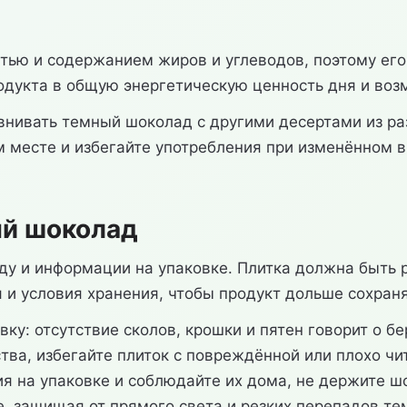
тью и содержанием жиров и углеводов, поэтому ег
родукта в общую энергетическую ценность дня и во
внивать темный шоколад с другими десертами из ра
 месте и избегайте употребления при изменённом в
ый шоколад
у и информации на упаковке. Плитка должна быть р
 и условия хранения, чтобы продукт дольше сохранял
вку: отсутствие сколов, крошки и пятен говорит о 
ства, избегайте плиток с повреждённой или плохо ч
я на упаковке и соблюдайте их дома, не держите ш
е, защищая от прямого света и резких перепадов т