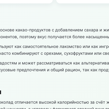
основе какао-продуктов с добавлением сахара и жир
нентов, поэтому вкус получается более насыщенны
ьзуют как самостоятельное лакомство или как ингре
у часто комбинируют с орехами, сухофруктами или с
сладостям и может рассматриваться как альтернати
кусовые предпочтения и общий рацион, так как про
ы
ый шоколад отличается высокой калорийностью за счё