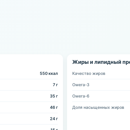
Жиры и липидный пр
550 ккал
Качество жиров
7 г
Омега-3
35 г
Омега-6
46 г
Доля насыщенных жиров
24 г
15 г