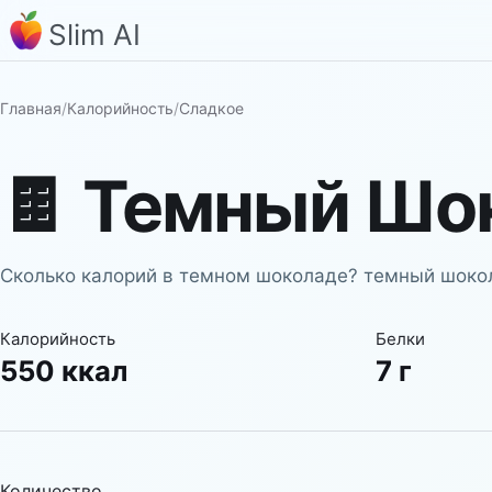
Slim AI
Главная
/
Калорийность
/
Сладкое
🍫
Темный Шо
Сколько калорий в темном шоколаде? темный шокола
Калорийность
Белки
550 ккал
7 г
Количество