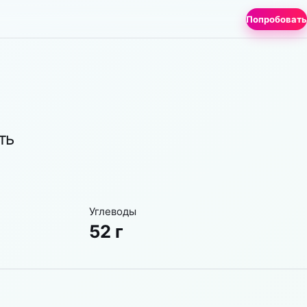
Попробовать
ть
Углеводы
52 г