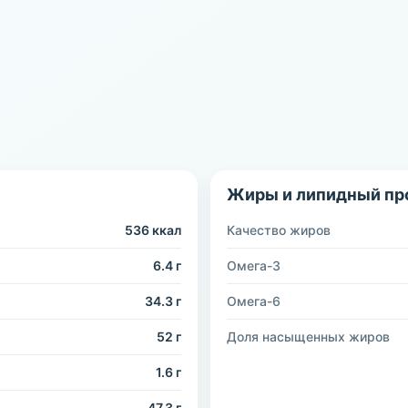
Жиры и липидный пр
536 ккал
Качество жиров
6.4 г
Омега-3
34.3 г
Омега-6
52 г
Доля насыщенных жиров
1.6 г
47.3 г