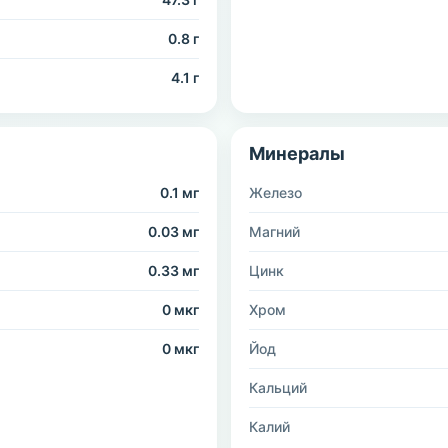
0.8 г
4.1 г
Минералы
0.1 мг
Железо
0.03 мг
Магний
0.33 мг
Цинк
0 мкг
Хром
0 мкг
Йод
Кальций
Калий