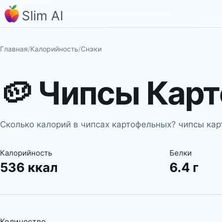
Slim AI
Главная
/
Калорийность
/
Снэки
🥔
Чипсы Кар
Сколько калорий в чипсах картофельных? чипсы кар
Калорийность
Белки
536 ккал
6.4 г
Количество