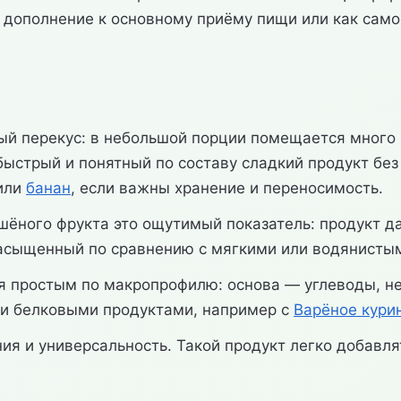
 дополнение к основному приёму пищи или как само
й перекус: в небольшой порции помещается много в
быстрый и понятный по составу сладкий продукт бе
или
банан
, если важны хранение и переносимость.
ушёного фрукта это ощутимый показатель: продукт да
 насыщенный по сравнению с мягкими или водянисты
тся простым по макропрофилю: основа — углеводы, 
ли белковыми продуктами, например с
Варёное кури
я и универсальность. Такой продукт легко добавлят