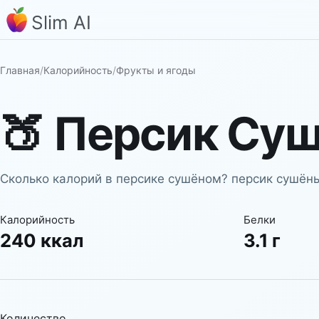
Slim AI
Главная
/
Калорийность
/
Фрукты и ягоды
🍑
Персик Су
Сколько калорий в персике сушёном? персик сушёны
Калорийность
Белки
240 ккал
3.1 г
Количество