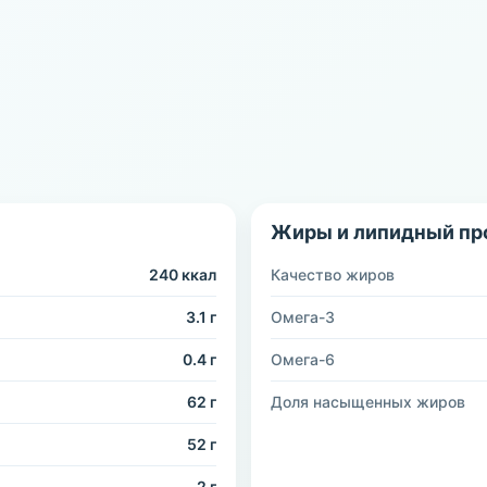
Жиры и липидный пр
240 ккал
Качество жиров
3.1 г
Омега-3
0.4 г
Омега-6
62 г
Доля насыщенных жиров
52 г
2 г