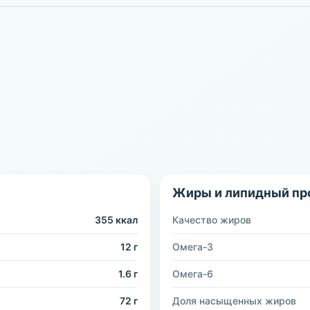
Жиры и липидный пр
355 ккал
Качество жиров
12 г
Омега-3
1.6 г
Омега-6
72 г
Доля насыщенных жиров