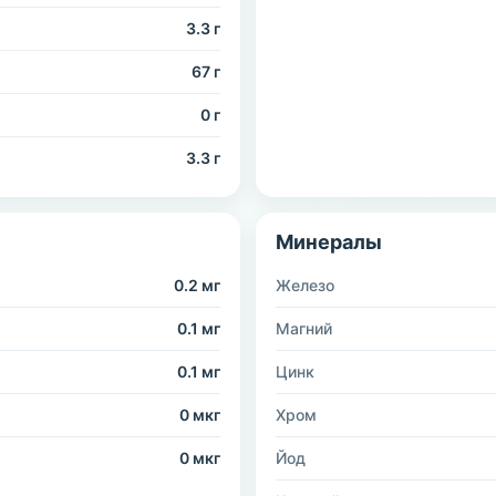
3.3 г
67 г
0 г
3.3 г
Минералы
0.2 мг
Железо
0.1 мг
Магний
0.1 мг
Цинк
0 мкг
Хром
0 мкг
Йод