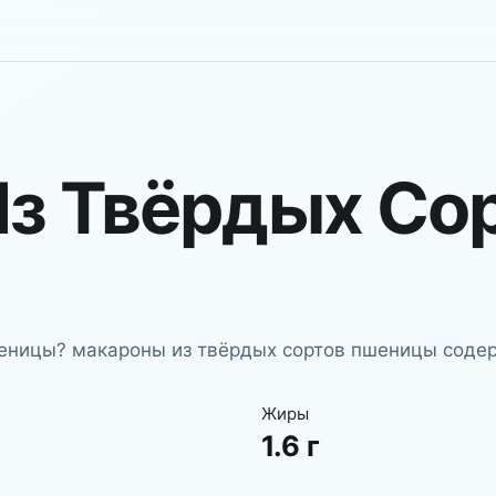
з Твёрдых Со
еницы? макароны из твёрдых сортов пшеницы содерж
Жиры
1.6 г