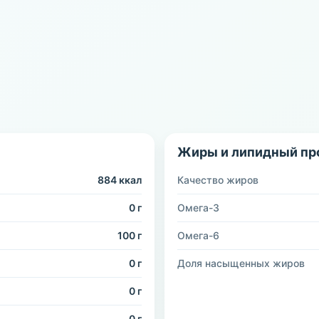
Жиры и липидный пр
884 ккал
Качество жиров
0 г
Омега-3
100 г
Омега-6
0 г
Доля насыщенных жиров
0 г
0 г