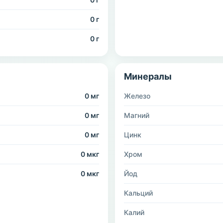
0 г
0 г
Минералы
0 мг
Железо
0 мг
Магний
0 мг
Цинк
0 мкг
Хром
0 мкг
Йод
Кальций
Калий