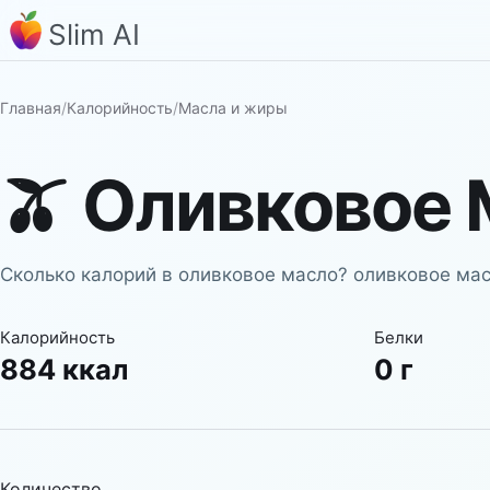
Slim AI
Главная
/
Калорийность
/
Масла и жиры
🫒
Оливковое 
Сколько калорий в оливковое масло? оливковое масл
Калорийность
Белки
884 ккал
0 г
Количество