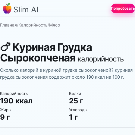
Slim AI
Попробовать
Главная
/
Калорийность
/
Мясо
🍗
Куриная Грудка
Сырокопченая
калорийность
Сколько калорий в куриной грудке сырокопченой? куриная
грудка сырокопченая содержит около 190 ккал на 100 г.
Калорийность
Белки
190 ккал
25 г
Жиры
Углеводы
9 г
1 г