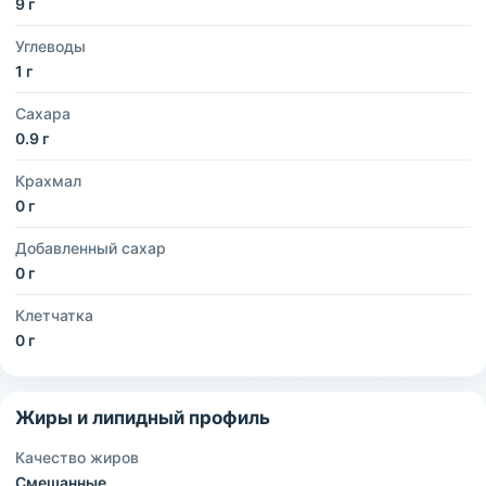
9 г
Углеводы
1 г
Сахара
0.9 г
Крахмал
0 г
Добавленный сахар
0 г
Клетчатка
0 г
Жиры и липидный профиль
Качество жиров
Смешанные