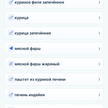
›
🍗
куриное филе запечённое
›
🍗
курица
›
🍗
курица запечённая
›
🥩
мясной фарш
›
🍖
мясной фарш жареный
›
🍗
паштет из куриной печени
›
🍗
печень индейки