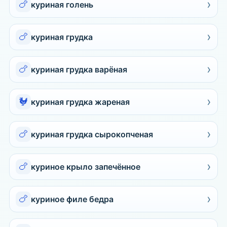
›
🍗
куриная голень
›
🍗
куриная грудка
›
🍗
куриная грудка варёная
›
🐓
куриная грудка жареная
›
🍗
куриная грудка сырокопченая
›
🍗
куриное крыло запечённое
›
🍗
куриное филе бедра