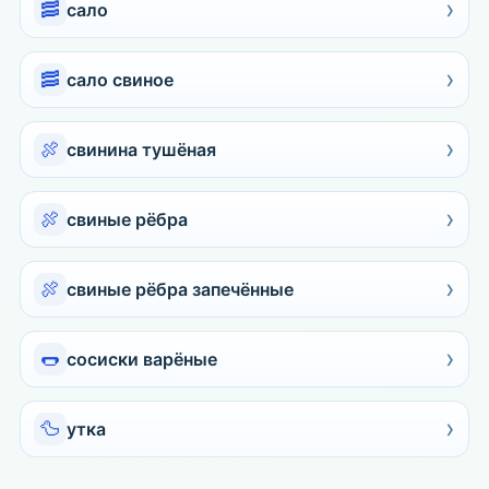
›
🥓
сало
›
🥓
сало свиное
›
🍖
свинина тушёная
›
🍖
свиные рёбра
›
🍖
свиные рёбра запечённые
›
🌭
сосиски варёные
›
🦆
утка