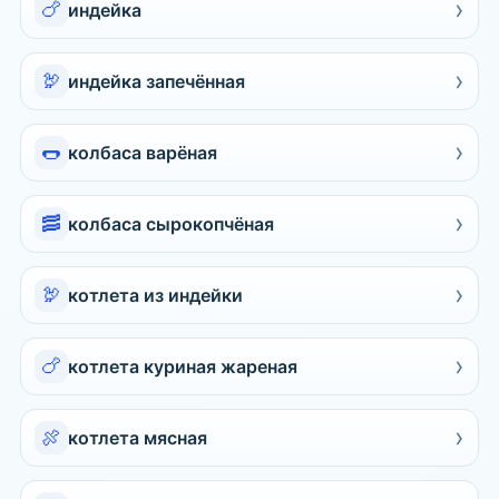
›
🍗
индейка
›
🦃
индейка запечённая
›
🌭
колбаса варёная
›
🥓
колбаса сырокопчёная
›
🦃
котлета из индейки
›
🍗
котлета куриная жареная
›
🍖
котлета мясная