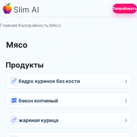
Slim AI
Попробовать
Главная
/
Калорийность
/
Мясо
Мясо
Продукты
›
🍗
бедро куриное без кости
›
🥓
бекон копченый
›
🍗
жареная курица